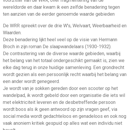
voorzitter van de WRR, over fragmentering van de
wereldorde en daar kwam ik een zelfde benadering tegen
ten aanzien van de eerder genoemde waarde gebieden
De WRR spreekt over de drie W’s, Welvaart, Weerbaarheid en
Waarden.
Deze benadering lijkt heel veel op de visie van Hermann
Broch in zijn roman De slaapwandelaars (1930-1932).
De contrastering van de diverse waarde gebieden, waarbij
het belang van het totaal ondergeschikt gemaakt is, zien we
elke dag terug in onze huidige samenleving. Een grondrecht
wordt gezien als een persoonlijk recht waarbij het belang van
een ander wordt genegeerd.
Je wordt van je sokken gereden door een scooter op het
wandelpad, ik wordt gebeld door een organisatie die iets wil
met elektriciteit leveren en de desbetreffende persoon
wordt boos als ik geen antwoord op zijn vragen geef, via
social media wordt gedachteloos en genadeloos en ook nog
vaak anoniem kritiek gespuid op alles wat een individu niet