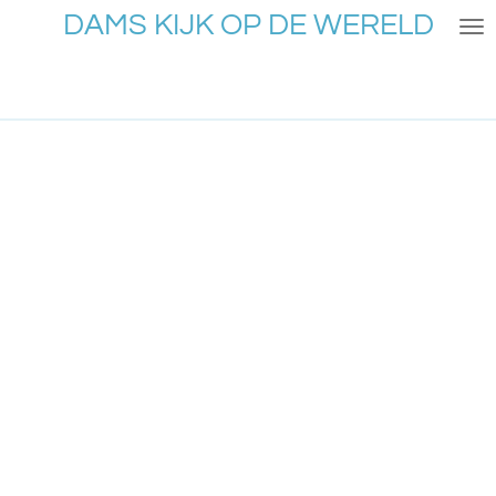
DAMS KIJK OP DE WERELD
Ga
direct
naar
de
hoofdinhoud